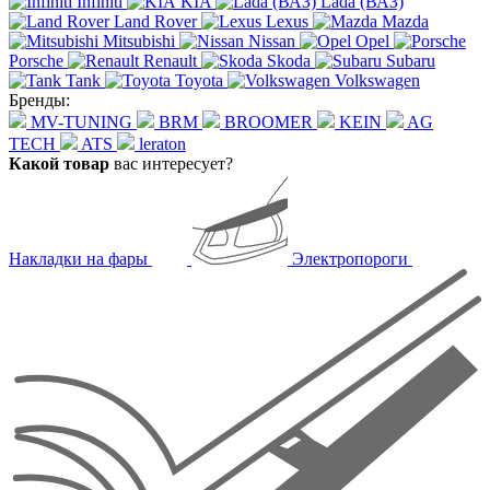
Infiniti
KIA
Lada (ВАЗ)
Land Rover
Lexus
Mazda
Mitsubishi
Nissan
Opel
Porsche
Renault
Skoda
Subaru
Tank
Toyota
Volkswagen
Бренды:
MV-TUNING
BRM
BROOMER
KEIN
AG
TECH
ATS
leraton
Какой товар
вас интересует?
Накладки на фары
Электропороги