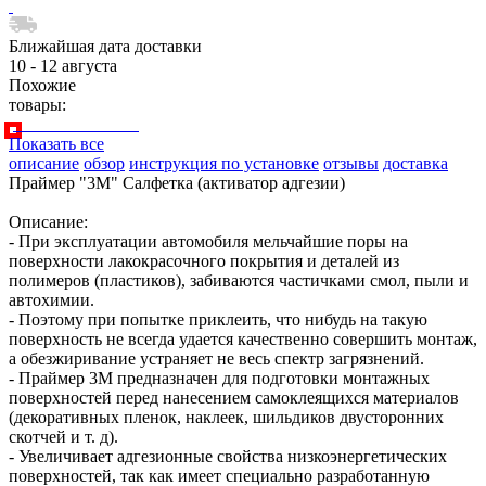
Ближайшая дата доставки
10 - 12 августа
Похожие
товары:
Показать все
описание
обзор
инструкция по установке
отзывы
доставка
Праймер "3М" Салфетка (активатор адгезии)
Описание:
- При эксплуатации автомобиля мельчайшие поры на
поверхности лакокрасочного покрытия и деталей из
полимеров (пластиков), забиваются частичками смол, пыли и
автохимии.
- Поэтому при попытке приклеить, что нибудь на такую
поверхность не всегда удается качественно совершить монтаж,
а обезжиривание устраняет не весь спектр загрязнений.
- Праймер 3М предназначен для подготовки монтажных
поверхностей перед нанесением самоклеящихся материалов
(декоративных пленок, наклеек, шильдиков двусторонних
скотчей и т. д).
- Увеличивает адгезионные свойства низкоэнергетических
поверхностей, так как имеет специально разработанную