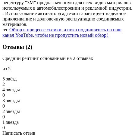
рецептуру “3М” предназначенную для всех видов материалов
используемых в автомобилестроении и рекламной индустрии.
- Использование активатора адгезии гарантирует надежное
приклеивание и долговечную эксплуатацию соединяемых
материалов.
rec
Обзор в процессе съемки, а пока подпишитесь на наш
канал YouTube, чтобы не пропустить новый обзор!
Отзывы (2)
Средний рейтинг основанный на 2 отзывах
из 5
5 звёзд
2
4 звeзды
0
3 звeзды
0
2 звeзды
0
1 звeзда
0
Написать отзыв