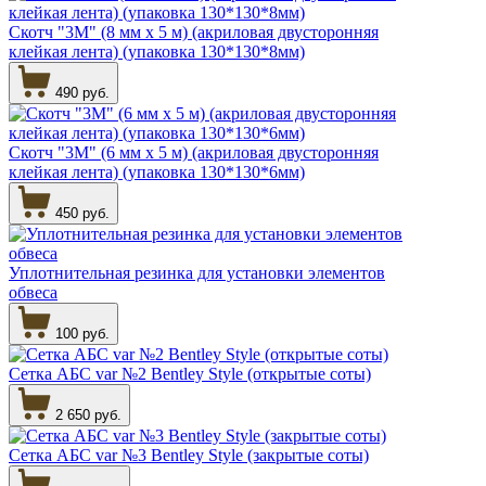
Скотч "3М" (8 мм х 5 м) (акриловая двусторонняя
клейкая лента) (упаковка 130*130*8мм)
490 руб.
Скотч "3М" (6 мм х 5 м) (акриловая двусторонняя
клейкая лента) (упаковка 130*130*6мм)
450 руб.
Уплотнительная резинка для установки элементов
обвеса
100 руб.
Сетка АБС var №2 Bentley Style (открытые соты)
2 650 руб.
Сетка АБС var №3 Bentley Style (закрытые соты)